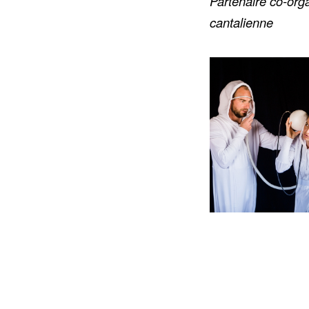
Partenaire co-org
cantalienne