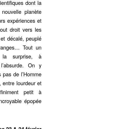
entifiques dont la
 nouvelle planète
urs expériences et
out droit vers les
 et décalé, peuplé
tranges… Tout un
la surprise, à
l’absurde. On y
rs pas de l’Homme
 entre lourdeur et
nfiniment petit à
 incroyable épopée
s 23 & 24 février