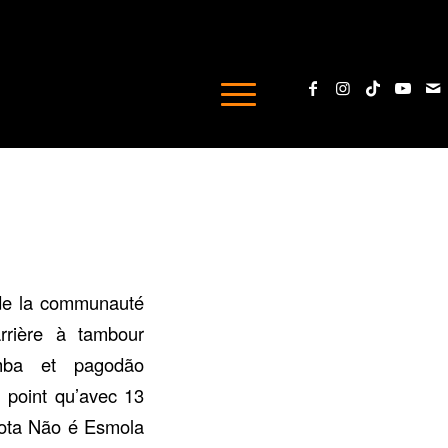
e de la communauté
rière à tambour
amba et pagodão
u point qu’avec 13
 Cota Não é Esmola