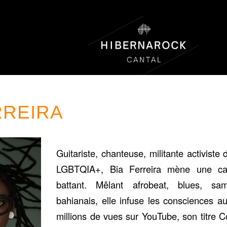
RREIRA
Guitariste, chanteuse, militante activist
LGBTQIA+, Bia Ferreira mène une car
battant. Mêlant afrobeat, blues, s
bahianais, elle infuse les consciences a
millions de vues sur YouTube, son titre