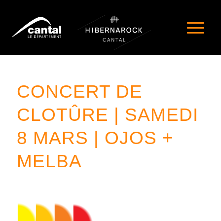
CONCERT DE
CLOTÛRE | SAMEDI
8 MARS | OJOS +
MELBA