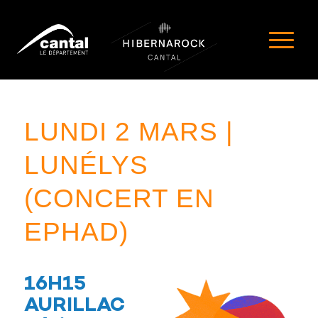
LUNDI 2 MARS |
LUNÉLYS
(CONCERT EN
EPHAD)
16H15
AURILLAC