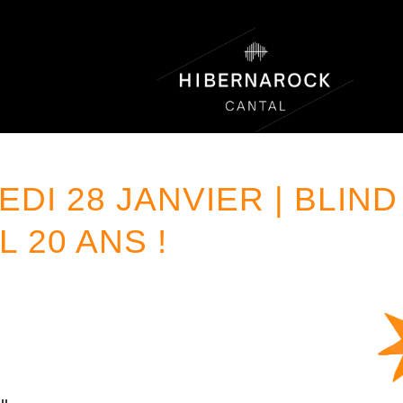
DI 28 JANVIER | BLIND 
L 20 ANS !