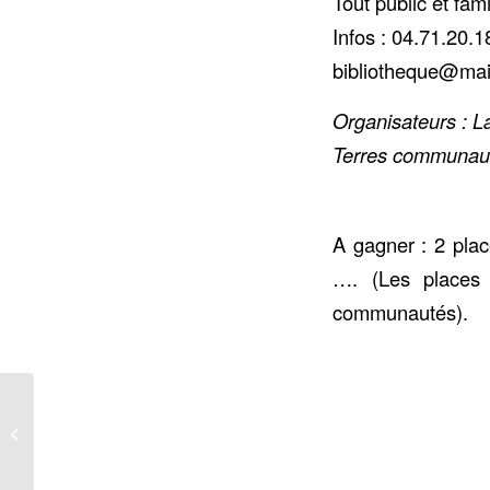
Tout public et fami
Infos : 04.71.20.1
bibliotheque@mai
Organisateurs : 
Terres communaut
A gagner : 2 plac
…. (Les places
communautés).
Samedi 7 Février |
BOURSE AUX
DISQUES