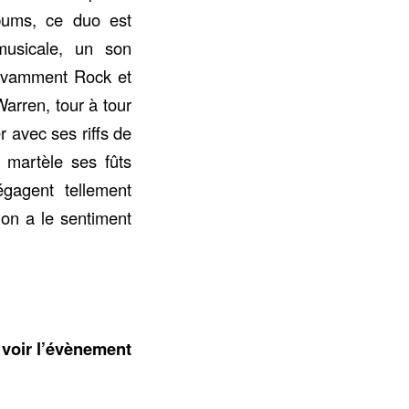
bums, ce duo est
usicale, un son
savamment Rock et
arren, tour à tour
er avec ses riffs de
, martèle ses fûts
gagent tellement
’on a le sentiment
 voir l’évènement