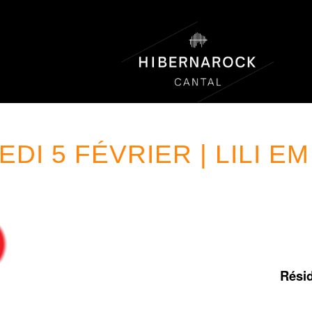
DI 5 FÉVRIER | LILI EM
Résid