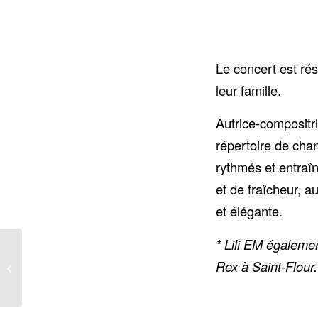
Le concert est ré
leur famille.
Autrice-compositri
répertoire de cha
rythmés et entraî
et de fraîcheur, 
et élégante.
* Lili EM égalemen
EXPOSITION &
CONFÉRENCE : «
Rex à Saint-Flour.
FACE À FACE » de
FRANK LORIOU